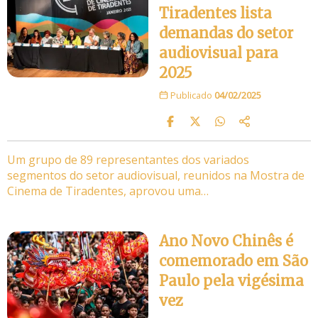
Tiradentes lista
demandas do setor
audiovisual para
2025
Publicado
04/02/2025
Um grupo de 89 representantes dos variados
segmentos do setor audiovisual, reunidos na Mostra de
Cinema de Tiradentes, aprovou uma…
Ano Novo Chinês é
comemorado em São
Paulo pela vigésima
vez