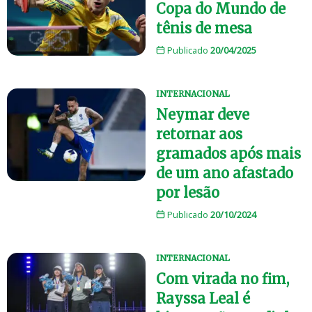
Copa do Mundo de
tênis de mesa
Publicado
20/04/2025
INTERNACIONAL
Neymar deve
retornar aos
gramados após mais
de um ano afastado
por lesão
Publicado
20/10/2024
INTERNACIONAL
Com virada no fim,
Rayssa Leal é