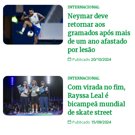
INTERNACIONAL
Neymar deve
retornar aos
gramados após mais
de um ano afastado
por lesão
Publicado
20/10/2024
INTERNACIONAL
Com virada no fim,
Rayssa Leal é
bicampeã mundial
de skate street
Publicado
15/09/2024