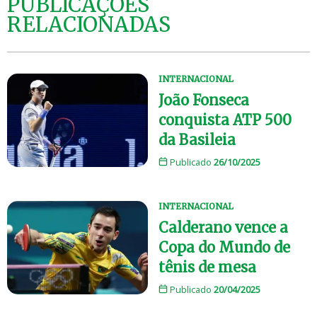
PUBLICAÇÕES
RELACIONADAS
INTERNACIONAL
João Fonseca
conquista ATP 500
da Basileia
Publicado
26/10/2025
INTERNACIONAL
Calderano vence a
Copa do Mundo de
tênis de mesa
Publicado
20/04/2025