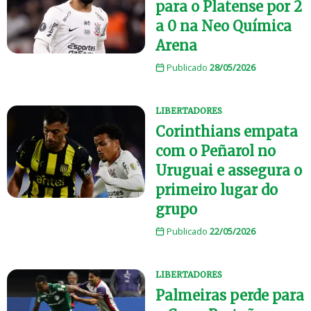
para o Platense por 2
a 0 na Neo Química
Arena
Publicado
28/05/2026
LIBERTADORES
Corinthians empata
com o Peñarol no
Uruguai e assegura o
primeiro lugar do
grupo
Publicado
22/05/2026
LIBERTADORES
Palmeiras perde para