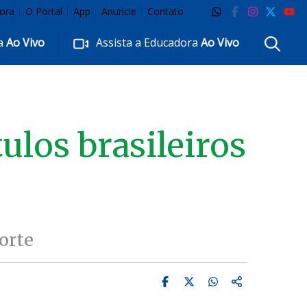
ora
O Portal
App
Anuncie
Contato
ra
Ao Vivo
Assista a Educadora
Ao Vivo
ulos brasileiros
orte