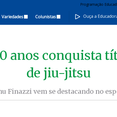
Programação Educad
Ouça a Educado
Variedades
Colunistas
0 anos conquista tít
de jiu-jitsu
u Finazzi vem se destacando no esp