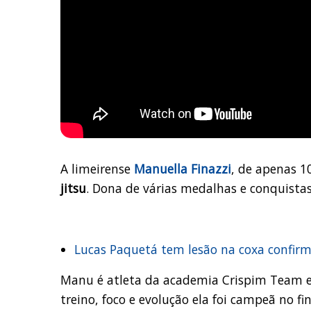
A limeirense
Manuella Finazzi
, de apenas 1
jitsu
. Dona de várias medalhas e conquista
Lucas Paquetá tem lesão na coxa confirm
Manu é atleta da academia Crispim Team e
treino, foco e evolução ela foi campeã no fi