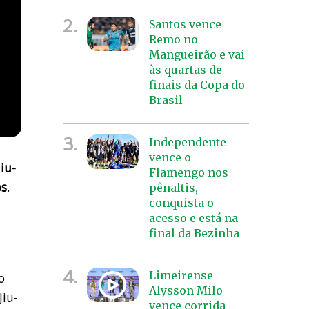
2.
Santos vence
Remo no
Mangueirão e vai
às quartas de
finais da Copa do
Brasil
3.
Independente
vence o
jiu-
Flamengo nos
os
.
pênaltis,
conquista o
acesso e está na
final da Bezinha
4.
Limeirense
o
Alysson Milo
Jiu-
vence corrida