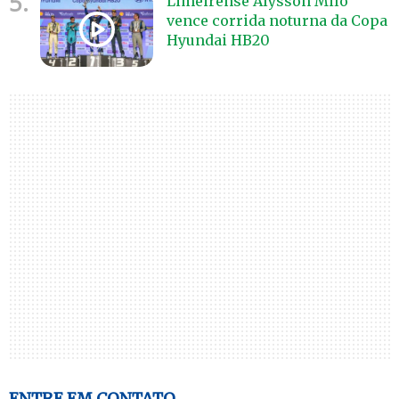
5.
Limeirense Alysson Milo
vence corrida noturna da Copa
Hyundai HB20
ENTRE EM CONTATO