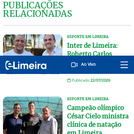
PUBLICAÇÕES
RELACIONADAS
ESPORTE EM LIMEIRA
Inter de Limeira:
Roberto Carlos
confirma SAF ao lado
Ao Vivo
de Ronaldo
Publicado
22/07/2026
ESPORTE EM LIMEIRA
Campeão olímpico
César Cielo ministra
clínica de natação
em Limeira