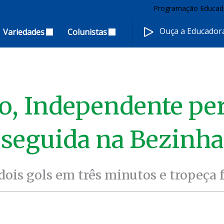
Programação Educad
Ouça a Educado
Variedades
Colunistas
ado, Independente pe
seguida na Bezinha
dois gols em três minutos e tropeça 