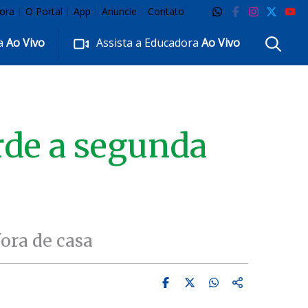
ora
O Portal
App
Anuncie
Contato
ra
Ao Vivo
Assista a Educadora
Ao Vivo
rde a segunda
fora de casa