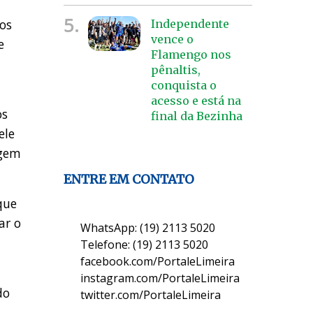
5.
os
Independente
vence o
e
Flamengo nos
pênaltis,
conquista o
acesso e está na
os
final da Bezinha
ele
agem
ENTRE EM CONTATO
que
ar o
WhatsApp: (19) 2113 5020
Telefone: (19) 2113 5020
facebook.com/PortaleLimeira
instagram.com/PortaleLimeira
do
twitter.com/PortaleLimeira