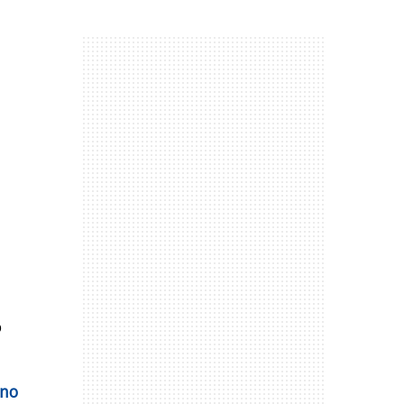
o
 no