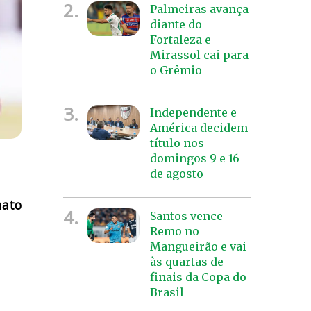
2.
Palmeiras avança
diante do
Fortaleza e
Mirassol cai para
o Grêmio
3.
Independente e
América decidem
título nos
domingos 9 e 16
de agosto
ato
4.
Santos vence
Remo no
Mangueirão e vai
às quartas de
finais da Copa do
Brasil