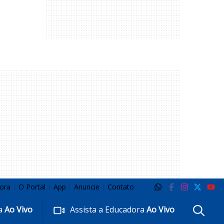
ora
O Portal
App
Anuncie
Contato
ra
Ao Vivo
Assista a Educadora
Ao Vivo