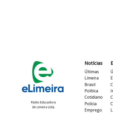
Notícias
Últimas
Ú
Limeira
E
Brasil
C
Política
I
Cotidiano
C
Rádio Educadora
Polícia
C
de Limeira Ltda.
Emprego
L