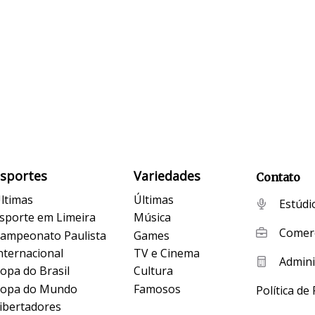
Esportes
Variedades
Contato
ltimas
Últimas
Estúdi
sporte em Limeira
Música
Comerc
ampeonato Paulista
Games
nternacional
TV e Cinema
Admini
opa do Brasil
Cultura
opa do Mundo
Famosos
Política de
ibertadores