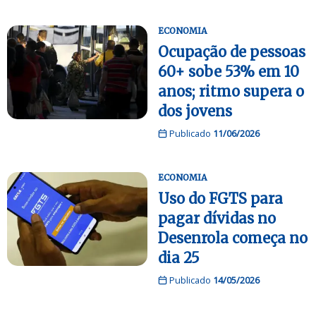
ECONOMIA
Ocupação de pessoas
60+ sobe 53% em 10
anos; ritmo supera o
dos jovens
Publicado
11/06/2026
ECONOMIA
Uso do FGTS para
pagar dívidas no
Desenrola começa no
dia 25
Publicado
14/05/2026