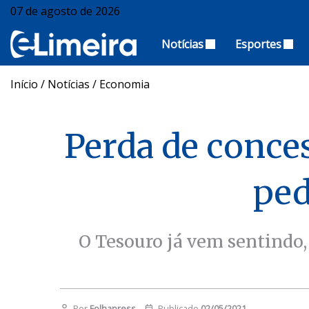
07 de agosto de 2026
Notícias
Esportes
Início
/
Notícias
/
Economia
Perda de conce
ped
O Tesouro já vem sentindo,
Por
Folhapress
Publicado
02/05/2021