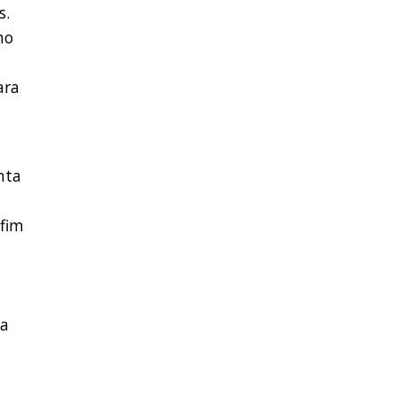
s.
no
ara
nta
 fim
da