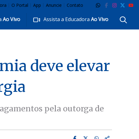
ora
O Portal
App
Anuncie
Contato
ra
Ao Vivo
Assista a Educadora
Ao Vivo
mia deve elevar
rgia
 pagamentos pela outorga de