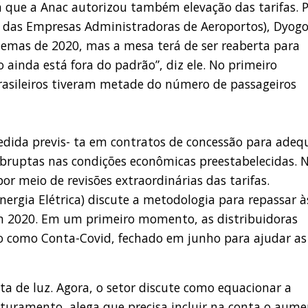
já que a Anac autorizou também elevação das tarifas. 
l das Empresas Administradoras de Aeroportos), Dyog
blemas de 2020, mas a mesa terá de ser reaberta para
 ainda está fora do padrão”, diz ele. No primeiro
brasileiros tiveram metade do número de passageiros
edida previs- ta em contratos de concessão para adeq
 abruptas nas condições econômicas preestabelecidas. 
or meio de revisões extraordinárias das tarifas.
nergia Elétrica) discute a metodologia para repassar à
em 2020. Em um primeiro momento, as distribuidoras
o como Conta-Covid, fechado em junho para ajudar as
a de luz. Agora, o setor discute como equacionar a
aturamento, alega que precisa incluir na conta o aum