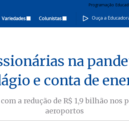
Programação Educad
Ouça a Educado
Variedades
Colunistas
ssionárias na pande
ágio e conta de ene
 com a redução de R$ 1,9 bilhão nos
aeroportos