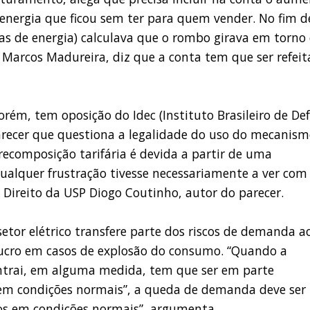
energia que ficou sem ter para quem vender. No fim d
ras de energia) calculava que o rombo girava em torno
, Marcos Madureira, diz que a conta tem que ser refeit
orém, tem oposição do Idec (Instituto Brasileiro de De
recer que questiona a legalidade do uso do mecanis
recomposição tarifária é devida a partir de uma
qualquer frustração tivesse necessariamente a ver com
 Direito da USP Diogo Coutinho, autor do parecer.
etor elétrico transfere parte dos riscos de demanda a
 lucro em casos de explosão do consumo. “Quando a
rai, em alguma medida, tem que ser em parte
“em condições normais”, a queda de demanda deve ser
os em condições normais”, argumenta.