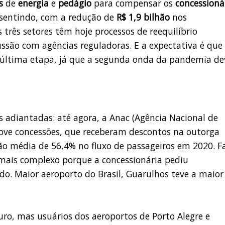
s
de
energia
e
pedágio
para compensar os
concessioná
sentindo, com a redução de
R$ 1,9 bilhão
nos
s três setores têm hoje processos de reequilíbrio
ssão com agências reguladoras. E a expectativa é que
 última etapa, já que a segunda onda da pandemia de
s adiantadas: até agora, a Anac (Agência Nacional de
e nove concessões, que receberam descontos na outorga
o média de 56,4% no fluxo de passageiros em 2020. F
 mais complexo porque a concessionária pediu
tado. Maior aeroporto do Brasil, Guarulhos teve a maior
uro, mas usuários dos aeroportos de Porto Alegre e