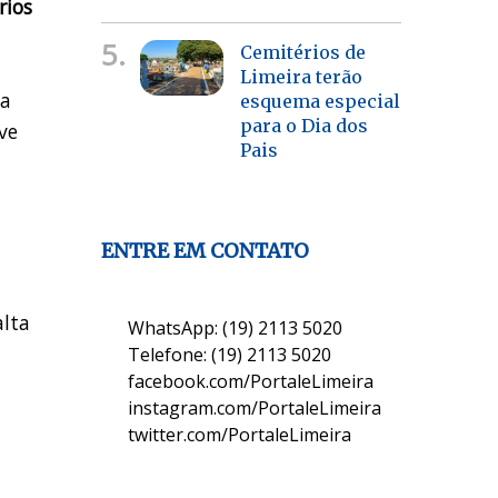
rios
5.
Cemitérios de
Limeira terão
 a
esquema especial
para o Dia dos
ve
Pais
ENTRE EM CONTATO
alta
WhatsApp: (19) 2113 5020
Telefone: (19) 2113 5020
facebook.com/PortaleLimeira
instagram.com/PortaleLimeira
twitter.com/PortaleLimeira