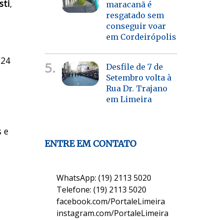
sti
,
maracanã é
resgatado sem
conseguir voar
em Cordeirópolis
 24
5.
Desfile de 7 de
Setembro volta à
Rua Dr. Trajano
em Limeira
s e
ENTRE EM CONTATO
WhatsApp: (19) 2113 5020
Telefone: (19) 2113 5020
facebook.com/PortaleLimeira
instagram.com/PortaleLimeira