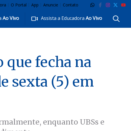
ora
O Portal
App
Anuncie
Contato
ra
Ao Vivo
Assista a Educadora
Ao Vivo
o que fecha na
de sexta (5) em
normalmente, enquanto UBSs e