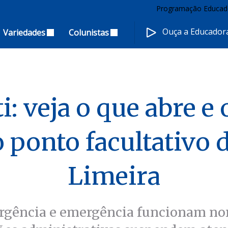
Programação Educad
Ouça a Educado
Variedades
Colunistas
i: veja o que abre e 
o ponto facultativo 
Limeira
e urgência e emergência funcionam 