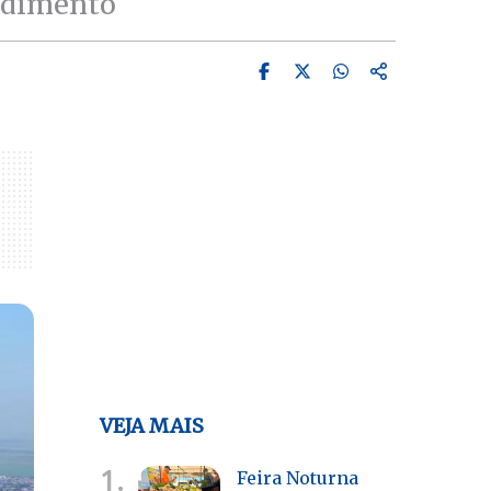
ndimento
VEJA MAIS
1.
Feira Noturna