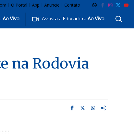
ora
O Portal
App
Anuncie
Contato
ra
Ao Vivo
Assista a Educadora
Ao Vivo
te na Rodovia