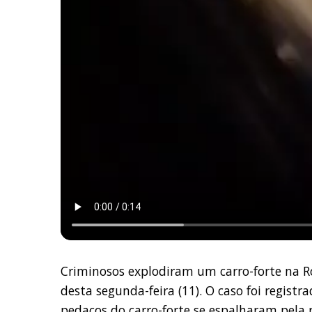
Criminosos explodiram um carro-forte na Ro
desta segunda-feira (11). O caso foi regist
pedaços do carro-forte se espalharam pela 