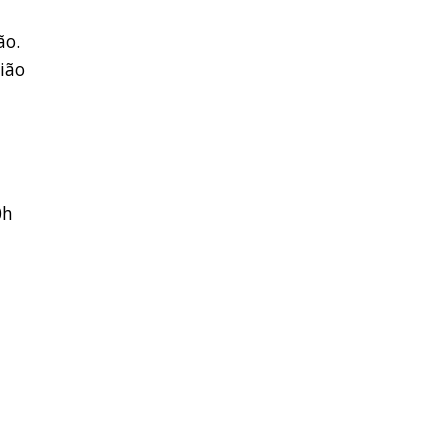
ão.
ião
0h