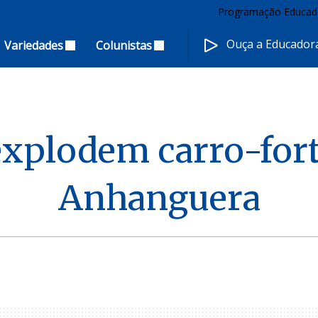
Programação Educad
Ouça a Educado
Variedades
Colunistas
explodem carro-for
Anhanguera