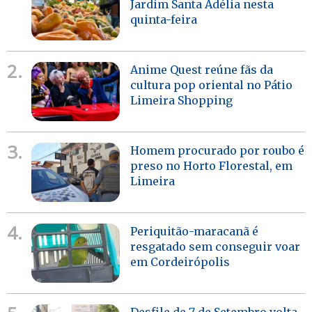
Jardim Santa Adélia nesta
quinta-feira
2.
Anime Quest reúne fãs da
cultura pop oriental no Pátio
Limeira Shopping
3.
Homem procurado por roubo é
preso no Horto Florestal, em
Limeira
4.
Periquitão-maracanã é
resgatado sem conseguir voar
em Cordeirópolis
Desfile de 7 de Setembro volta