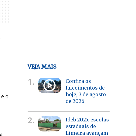
s
VEJA MAIS
1.
Confira os
falecimentos de
hoje, 7 de agosto
 e o
de 2026
2.
Ideb 2025: escolas
estaduais de
xa
Limeira avançam