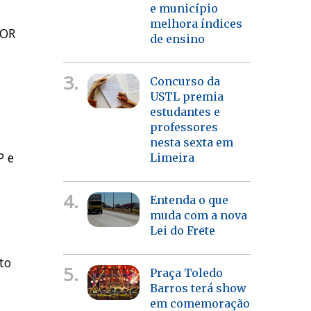
e município
melhora índices
TOR
de ensino
3.
Concurso da
USTL premia
estudantes e
professores
nesta sexta em
P e
Limeira
4.
Entenda o que
muda com a nova
Lei do Frete
to
5.
Praça Toledo
Barros terá show
em comemoração