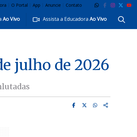
ora
O Portal
App
Anuncie
Contato
ra
Ao Vivo
Assista a Educadora
Ao Vivo
de julho de 2026
nlutadas