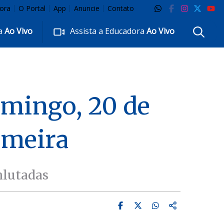
ora
O Portal
App
Anuncie
Contato
ra
Ao Vivo
Assista a Educadora
Ao Vivo
omingo, 20 de
imeira
nlutadas