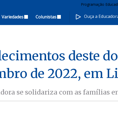
Programação Educad
Ouça a Educado
Variedades
Colunistas
alecimentos deste d
bro de 2022, em L
dora se solidariza com as famílias e