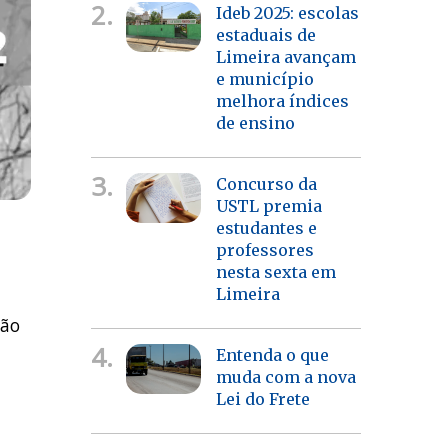
2.
Ideb 2025: escolas
estaduais de
Limeira avançam
e município
melhora índices
de ensino
3.
Concurso da
USTL premia
estudantes e
professores
nesta sexta em
Limeira
são
4.
Entenda o que
muda com a nova
Lei do Frete