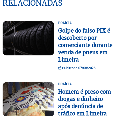
RELACIONADAS
POLÍCIA
Golpe do falso PIX é
descoberto por
comerciante durante
venda de pneus em
Limeira
Publicado
07/08/2026
POLÍCIA
Homem é preso com
drogas e dinheiro
após denúncia de
tráfico em Limeira