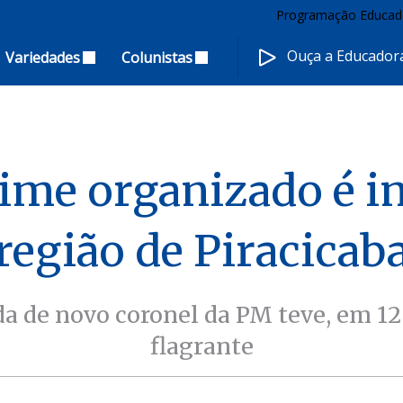
Programação Educad
Ouça a Educado
Variedades
Colunistas
ime organizado é in
região de Piracicab
 de novo coronel da PM teve, em 12 
flagrante