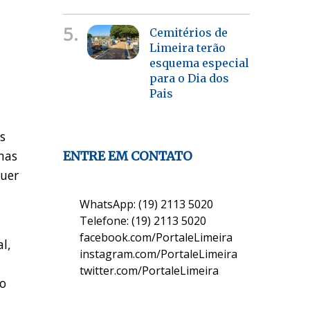
5.
Cemitérios de
Limeira terão
esquema especial
para o Dia dos
Pais
s
mas
ENTRE EM CONTATO
quer
WhatsApp: (19) 2113 5020
Telefone: (19) 2113 5020
facebook.com/PortaleLimeira
l,
instagram.com/PortaleLimeira
twitter.com/PortaleLimeira
 o