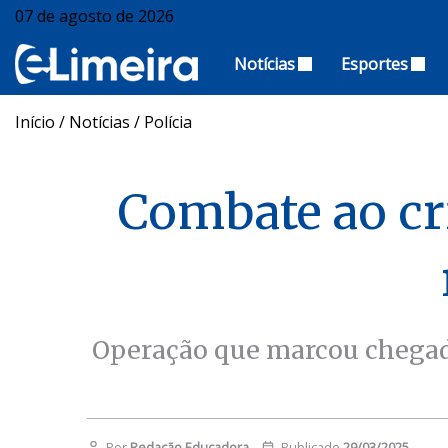
07 de agosto de 2026
Notícias
Esportes
Início
/
Notícias
/
Polícia
Combate ao cr
Operação que marcou chegada
Por
Redação Educadora
Publicado
29/03/2025