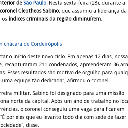
nterior de
São Paulo
.
Nesta sexta-feira (28), durante a
coronel Cleotheos Sabino
, que assumiu a liderança da
r os
índices criminais da região diminuírem.
 chácara de Cordeirópolis
ar o início deste novo ciclo. Em apenas 12 dias, nossa
nte, recapturaram 211 condenados, apreenderam 36 ar
gas. Esses resultados são motivo de orgulho para qual
 uma equipe tão dedicada”, afirmou o coronel.
reira militar, Sabino foi designado para uma missão
na norte da capital. Após um ano de trabalho no loca
rrências, o coronel conseguiu uma vaga para ficar em
 “É por eles que eu levanto todo dia com sede de fazer
ociedade”, disse.