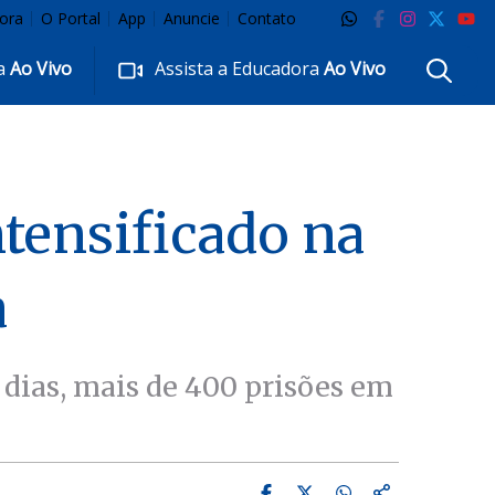
ora
O Portal
App
Anuncie
Contato
ra
Ao Vivo
Assista a Educadora
Ao Vivo
tensificado na
a
dias, mais de 400 prisões em