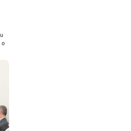
ou
 o