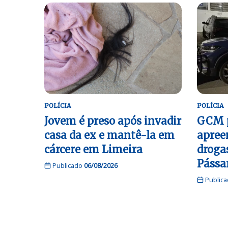
POLÍCIA
POLÍCIA
Jovem é preso após invadir
GCM p
casa da ex e mantê-la em
apree
cárcere em Limeira
droga
Pássa
Publicado
06/08/2026
Public