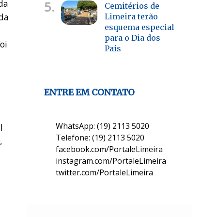
da
5.
Cemitérios de
 da
Limeira terão
esquema especial
para o Dia dos
oi
Pais
ENTRE EM CONTATO
WhatsApp: (19) 2113 5020
l
Telefone: (19) 2113 5020
,
facebook.com/PortaleLimeira
instagram.com/PortaleLimeira
twitter.com/PortaleLimeira