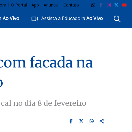
ora
O Portal
App
Anuncie
Contato
ra
Ao Vivo
Assista a Educadora
Ao Vivo
com facada na
o
al no dia 8 de fevereiro