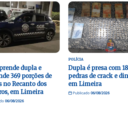
POLÍCIA
rende dupla e
Dupla é presa com 1
nde 369 porções de
pedras de crack e di
s no Recanto dos
em Limeira
ros, em Limeira
Publicado
06/08/2026
ado
06/08/2026