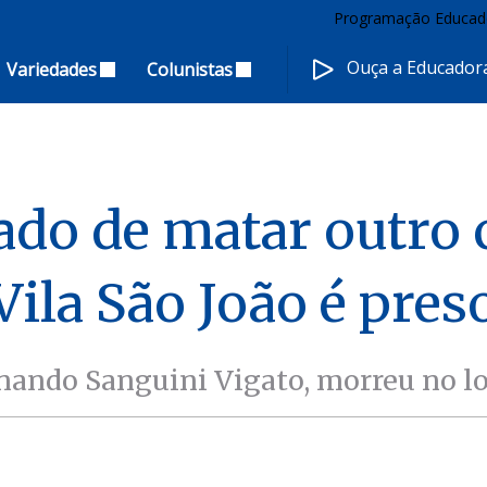
Programação Educad
Ouça a Educado
Variedades
Colunistas
o de matar outro 
Vila São João é pres
nando Sanguini Vigato, morreu no loc