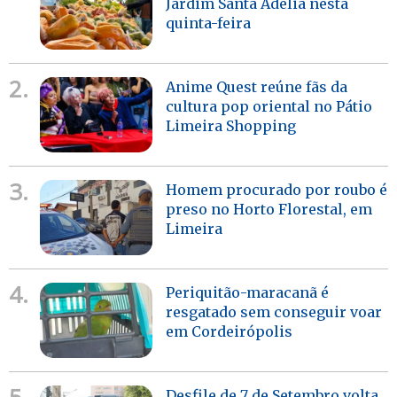
Jardim Santa Adélia nesta
quinta-feira
2.
Anime Quest reúne fãs da
cultura pop oriental no Pátio
Limeira Shopping
3.
Homem procurado por roubo é
preso no Horto Florestal, em
Limeira
4.
Periquitão-maracanã é
resgatado sem conseguir voar
em Cordeirópolis
Desfile de 7 de Setembro volta