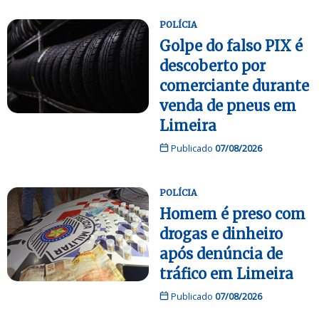
POLÍCIA
Golpe do falso PIX é
descoberto por
comerciante durante
venda de pneus em
Limeira
Publicado
07/08/2026
POLÍCIA
Homem é preso com
drogas e dinheiro
após denúncia de
tráfico em Limeira
Publicado
07/08/2026