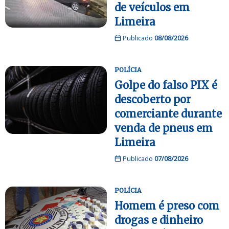
de veículos em
Limeira
Publicado
08/08/2026
POLÍCIA
Golpe do falso PIX é
descoberto por
comerciante durante
venda de pneus em
Limeira
Publicado
07/08/2026
POLÍCIA
Homem é preso com
drogas e dinheiro