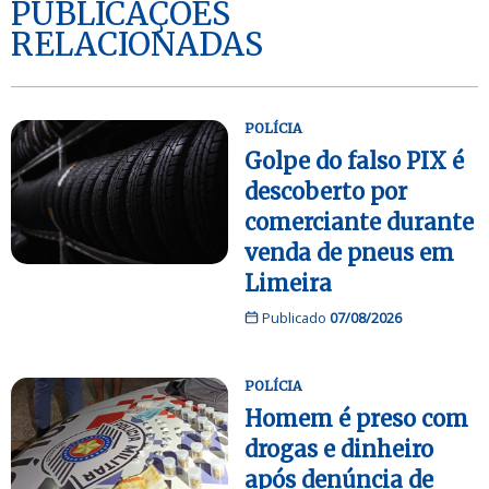
PUBLICAÇÕES
RELACIONADAS
POLÍCIA
Golpe do falso PIX é
descoberto por
comerciante durante
venda de pneus em
Limeira
Publicado
07/08/2026
POLÍCIA
Homem é preso com
drogas e dinheiro
após denúncia de