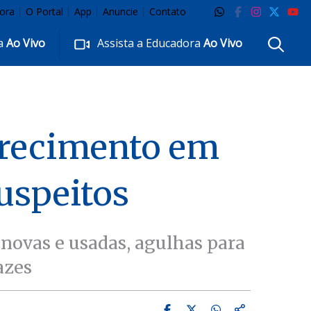
ora
O Portal
App
Anuncie
Contato
ra
Ao Vivo
Assista a Educadora
Ao Vivo
grecimento em
uspeitos
 novas e usadas, agulhas para
azes