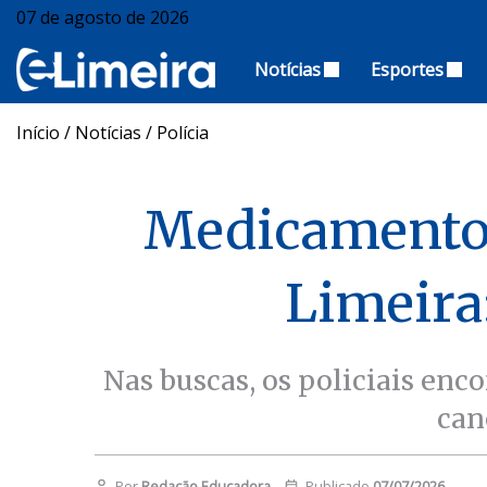
07 de agosto de 2026
Notícias
Esportes
Início
/
Notícias
/
Polícia
Medicamentos
Limeira
Nas buscas, os policiais enc
can
Por
Redação Educadora
Publicado
07/07/2026