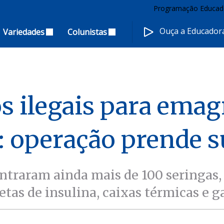
Programação Educad
Ouça a Educado
Variedades
Colunistas
 ilegais para ema
: operação prende s
ontraram ainda mais de 100 seringas,
etas de insulina, caixas térmicas e g