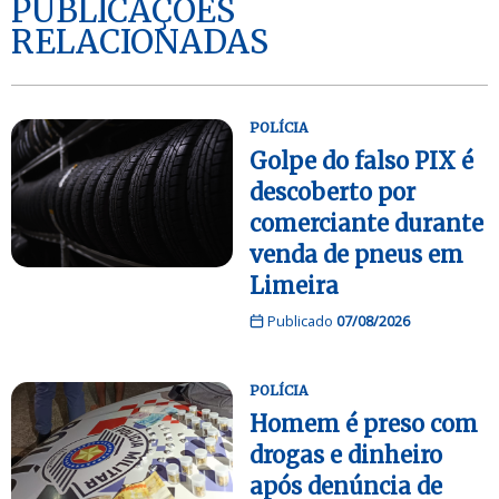
PUBLICAÇÕES
RELACIONADAS
POLÍCIA
Golpe do falso PIX é
descoberto por
comerciante durante
venda de pneus em
Limeira
Publicado
07/08/2026
POLÍCIA
Homem é preso com
drogas e dinheiro
após denúncia de