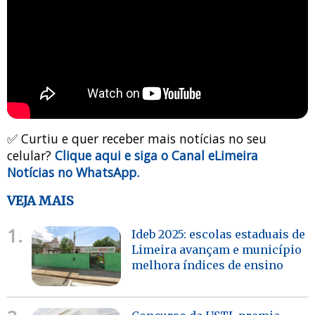
✅ Curtiu e quer receber mais notícias no seu
celular?
Clique aqui e siga o Canal eLimeira
Notícias no WhatsApp.
VEJA MAIS
1.
Ideb 2025: escolas estaduais de
Limeira avançam e município
melhora índices de ensino