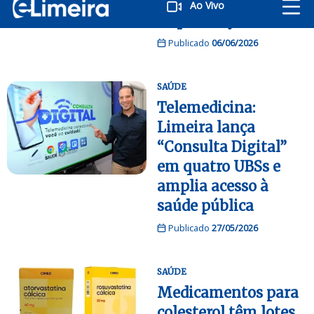
jovens; veja medidas
Ao Vivo
de prevenção
Publicado
06/06/2026
SAÚDE
Telemedicina:
Limeira lança
“Consulta Digital”
em quatro UBSs e
amplia acesso à
saúde pública
Publicado
27/05/2026
SAÚDE
Medicamentos para
colesterol têm lotes