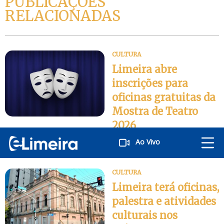
PUBLICAÇÕES
RELACIONADAS
CULTURA
Limeira abre
inscrições para
oficinas gratuitas da
Mostra de Teatro
2026
Publicado
06/08/2026
Ao Vivo
CULTURA
Limeira terá oficinas,
palestra e atividades
culturais nos