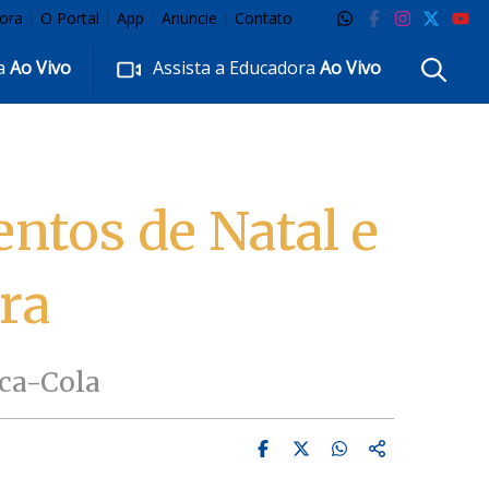
ora
O Portal
App
Anuncie
Contato
ra
Ao Vivo
Assista a Educadora
Ao Vivo
ntos de Natal e
ra
oca-Cola