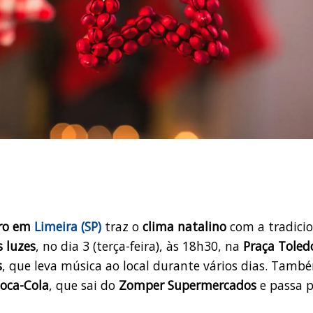
bro em
Limeira (SP)
traz o
clima natalino
com a tradicio
 luzes
, no dia 3 (terça-feira), às 18h30, na
Praça Toled
s
, que leva música ao local durante vários dias. Tamb
Coca-Cola
, que sai do
Zomper Supermercados
e passa p