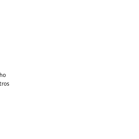
lho
tros