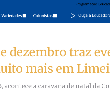
Programação Educad
Ouça a Educado
Variedades
Colunistas
 dezembro traz eve
uito mais em Limei
3, acontece a caravana de natal da C