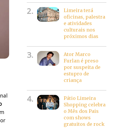
2.
Limeira terá
oficinas, palestra
e atividades
culturais nos
próximos dias
3.
Ator Marco
Furlan é preso
por suspeita de
estupro de
criança
nal
4.
Pátio Limeira
o
Shopping celebra
o Mês dos Pais
ém
com shows
or
gratuitos de rock