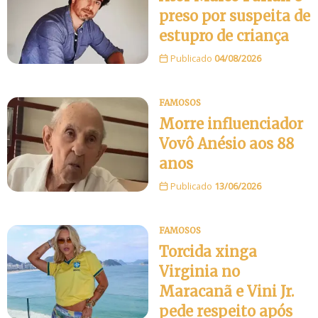
preso por suspeita de
estupro de criança
Publicado
04/08/2026
FAMOSOS
Morre influenciador
Vovô Anésio aos 88
anos
Publicado
13/06/2026
FAMOSOS
Torcida xinga
Virginia no
Maracanã e Vini Jr.
pede respeito após