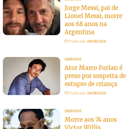
Jorge Messi, pai de
Lionel Messi, morre
aos 68 anos na
Argentina
Publicado
08/08/2026
FAMOSOS
Ator Marco Furlan é
preso por suspeita de
estupro de criança
Publicado
04/08/2026
FAMOSOS
Morre aos 74 anos
Victor Willis,