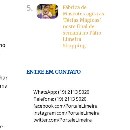
5.
Fábrica de
Mascotes agita as
‘Férias Mágicas’
neste final de
semana no Pátio
Limeira
cho
Shopping
,
ENTRE EM CONTATO
har
uma
WhatsApp: (19) 2113 5020
Telefone: (19) 2113 5020
facebook.com/PortaleLimeira
instagram.com/PortaleLimeira
twitter.com/PortaleLimeira
x-