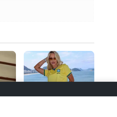
FAMOSOS
 Vovô
Torcida xinga Virginia no