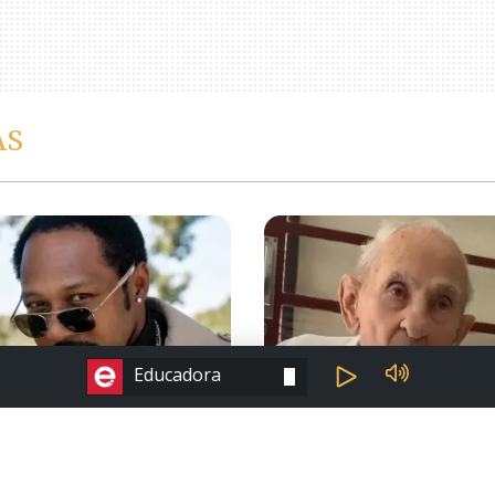
AS
ESCOLHA A RÁDIO:
Educadora
FAMOSOS
 aos 74 anos Victor
Morre influenciador