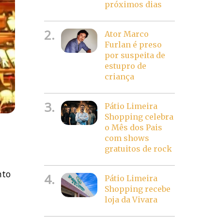
próximos dias
2.
Ator Marco
Furlan é preso
por suspeita de
estupro de
criança
3.
Pátio Limeira
Shopping celebra
o Mês dos Pais
com shows
gratuitos de rock
nto
4.
Pátio Limeira
,
Shopping recebe
loja da Vivara