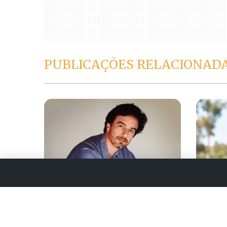
PUBLICAÇÕES RELACIONAD
FAMOSOS
FAMOSOS
Ator Marco Furlan é preso
Morre