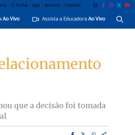
ora
O Portal
App
Anuncie
Contato
ra
Ao Vivo
Assista a Educadora
Ao Vivo
relacionamento
rmou que a decisão foi tomada
al