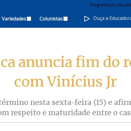
Programação Educad
Ouça a Educado
Variedades
Colunistas
eca anuncia fim do 
com Vinícius Jr
érmino nesta sexta-feira (15) e afi
om respeito e maturidade entre o cas