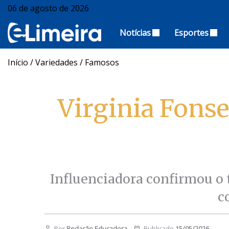
06 de agosto de 2026
Notícias
Esportes
Início
/
Variedades
/
Famosos
Virginia Fons
Influenciadora confirmou o t
c
Por
Redação Educadora
Publicado
15/05/2026