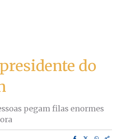
 presidente do
n
essoas pegam filas enormes
tora