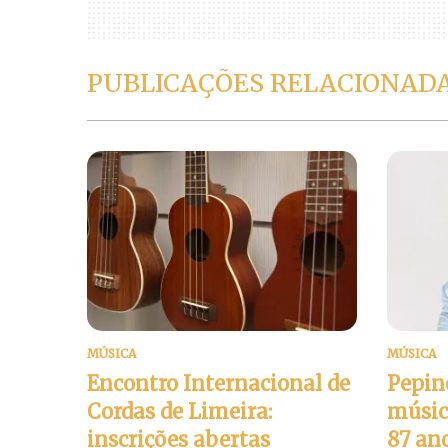
PUBLICAÇÕES RELACIONAD
MÚSICA
MÚSICA
Encontro Internacional de
Pepino
Cordas de Limeira:
músic
inscrições abertas
87 an