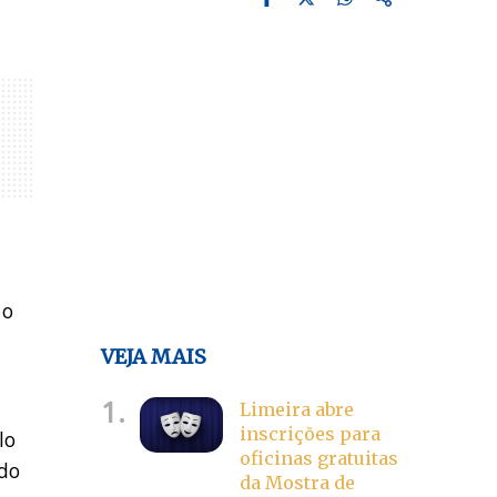
s
 o
VEJA MAIS
1.
Limeira abre
inscrições para
lo
oficinas gratuitas
 do
da Mostra de