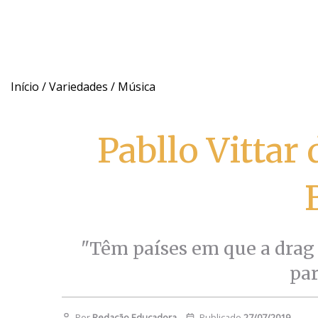
Início
/
Variedades
/
Música
Pabllo Vittar
"Têm países em que a drag
par
Por
Redação Educadora
Publicado
27/07/2019