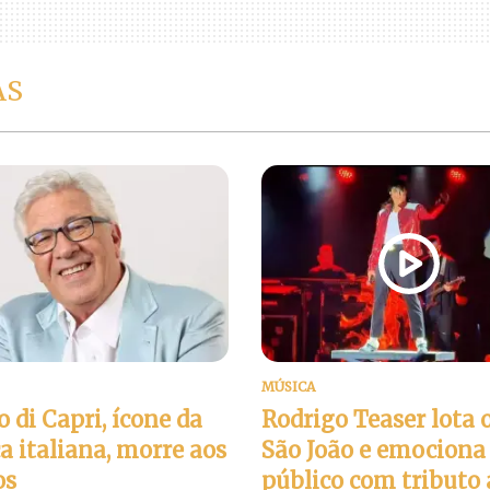
AS
MÚSICA
 di Capri, ícone da
Rodrigo Teaser lota 
a italiana, morre aos
São João e emociona
os
público com tributo 