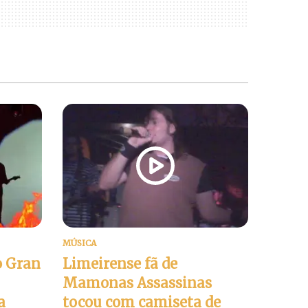
MÚSICA
o Gran
Limeirense fã de
Mamonas Assassinas
a
tocou com camiseta de