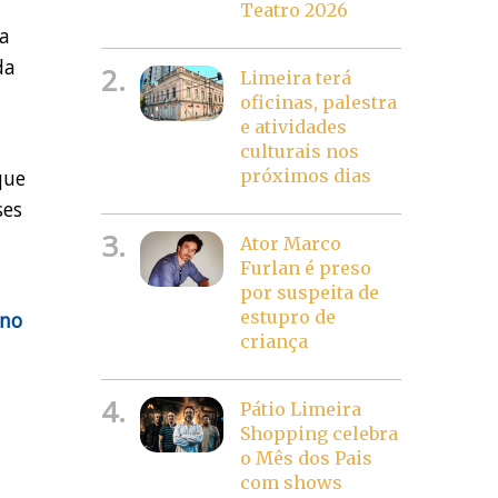
Teatro 2026
la
da
2.
Limeira terá
oficinas, palestra
e atividades
culturais nos
que
próximos dias
ses
3.
Ator Marco
Furlan é preso
por suspeita de
estupro de
 no
criança
4.
Pátio Limeira
Shopping celebra
o Mês dos Pais
com shows