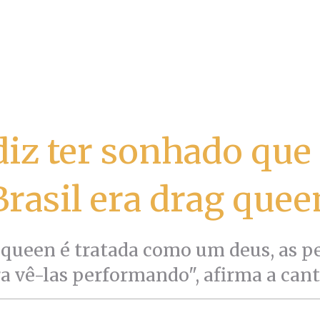
 diz ter sonhado que
Brasil era drag quee
 queen é tratada como um deus, as p
a vê-las performando", afirma a can