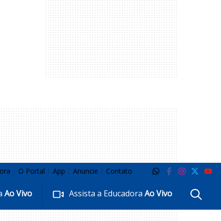
ora
O Portal
App
Anuncie
Contato
ra
Ao Vivo
Assista a Educadora
Ao Vivo