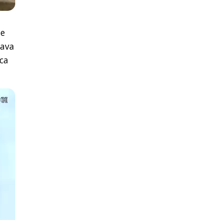
le
sava
ca