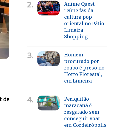
2.
Anime Quest
reúne fãs da
cultura pop
oriental no Pátio
Limeira
Shopping
3.
Homem
procurado por
roubo é preso no
Horto Florestal,
em Limeira
4.
t de
Periquitão-
maracanã é
resgatado sem
conseguir voar
em Cordeirópolis