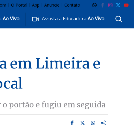
ora
O Portal
App
Anuncie
Contato
ra
Ao Vivo
Assista a Educadora
Ao Vivo
la em Limeira e
ocal
r o portão e fugiu em seguida