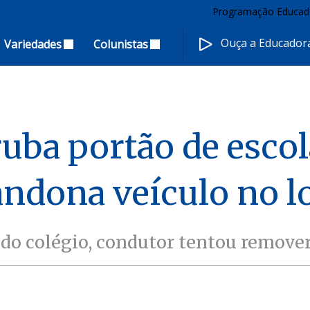
Programação Educad
Ouça a Educado
Variedades
Colunistas
uba portão de esco
ndona veículo no l
 do colégio, condutor tentou remove