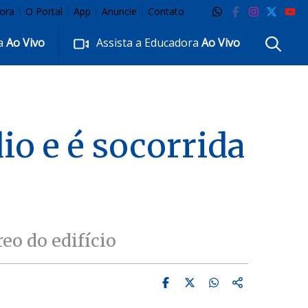
ora
O Portal
App
Anuncie
Contato
ra
Ao Vivo
Assista a Educadora
Ao Vivo
io e é socorrida
eo do edifício