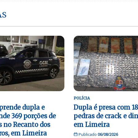
AS
POLÍCIA
rende dupla e
Dupla é presa com 1
nde 369 porções de
pedras de crack e di
s no Recanto dos
em Limeira
ros, em Limeira
Publicado
06/08/2026