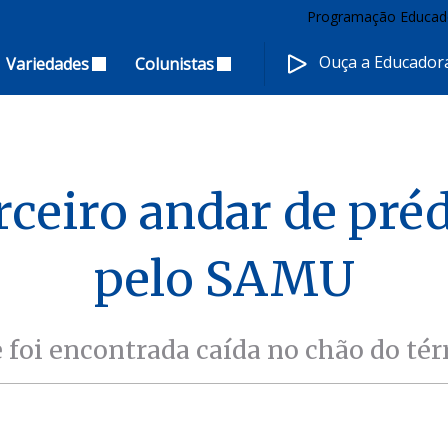
Programação Educad
Ouça a Educado
Variedades
Colunistas
rceiro andar de préd
pelo SAMU
 foi encontrada caída no chão do térr