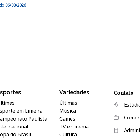
ado
06/08/2026
Esportes
Variedades
Contato
ltimas
Últimas
Estúdi
sporte em Limeira
Música
Comerc
ampeonato Paulista
Games
nternacional
TV e Cinema
Admini
opa do Brasil
Cultura