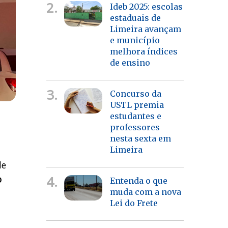
2.
Ideb 2025: escolas
estaduais de
Limeira avançam
e município
melhora índices
de ensino
3.
Concurso da
USTL premia
estudantes e
professores
nesta sexta em
Limeira
de
4.
o
Entenda o que
muda com a nova
Lei do Frete