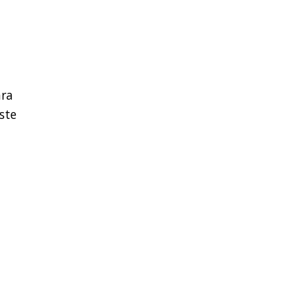
ara
ste