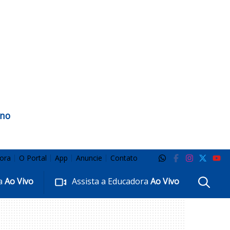
 no
ora
O Portal
App
Anuncie
Contato
ra
Ao Vivo
Assista a Educadora
Ao Vivo