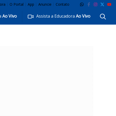
ora
O Portal
App
Anuncie
Contato
ra
Ao Vivo
Assista a Educadora
Ao Vivo