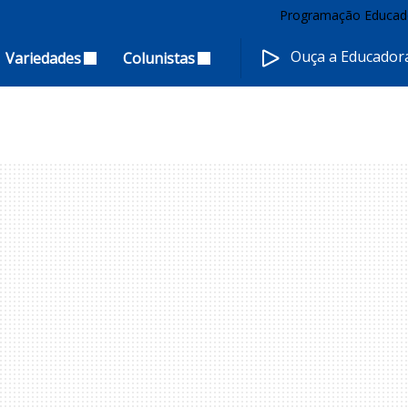
Programação Educad
Ouça a Educado
Variedades
Colunistas