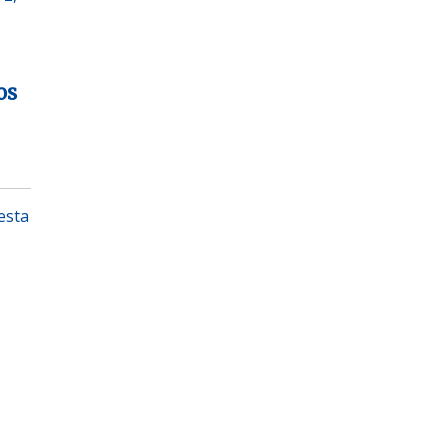
os
esta