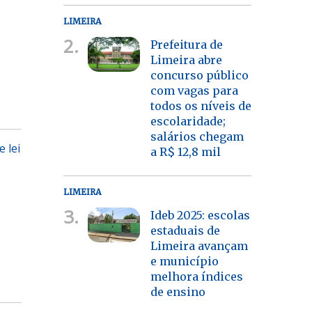
LIMEIRA
2.
Prefeitura de
Limeira abre
concurso público
com vagas para
todos os níveis de
escolaridade;
salários chegam
 lei
a R$ 12,8 mil
LIMEIRA
3.
Ideb 2025: escolas
estaduais de
Limeira avançam
e município
melhora índices
de ensino