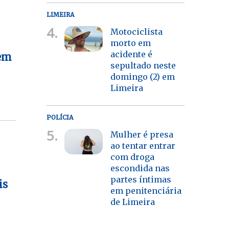
LIMEIRA
4.
Motociclista
morto em
acidente é
 em
sepultado neste
domingo (2) em
Limeira
POLÍCIA
5.
Mulher é presa
ao tentar entrar
com droga
escondida nas
partes íntimas
is
em penitenciária
de Limeira