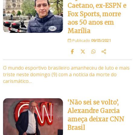
Caetano, ex-ESPN e
Fox Sports, morre
aos 50 anos em
Marília
Publicado
09/05/2021
O mundo esportivo brasileiro amanheceu de luto e mais
triste neste domingo (9) com a notícia da morte do
carismático…
‘Não sei se volto’,
Alexandre Garcia
ameça deixar CNN
Brasil