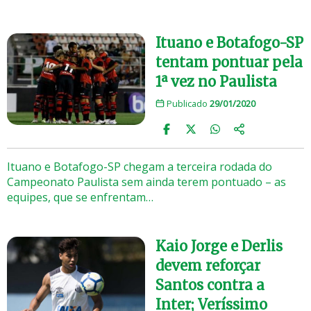
Ituano e Botafogo-SP
tentam pontuar pela
1ª vez no Paulista
Publicado
29/01/2020
Ituano e Botafogo-SP chegam a terceira rodada do
Campeonato Paulista sem ainda terem pontuado – as
equipes, que se enfrentam…
Kaio Jorge e Derlis
devem reforçar
Santos contra a
Inter; Veríssimo