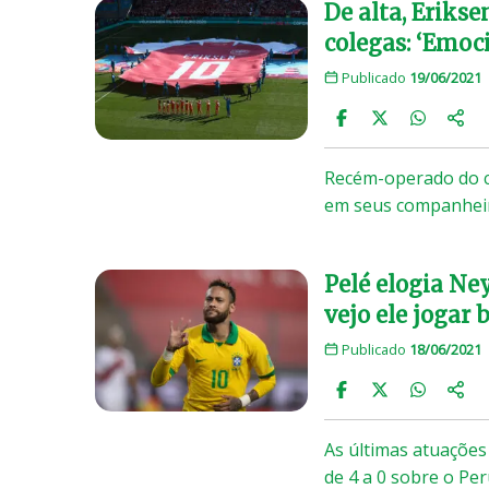
De alta, Eriks
colegas: ‘Emoc
Publicado
19/06/2021
Recém-operado do c
em seus companheir
Pelé elogia Ne
vejo ele jogar b
Publicado
18/06/2021
As últimas atuações
de 4 a 0 sobre o Pe