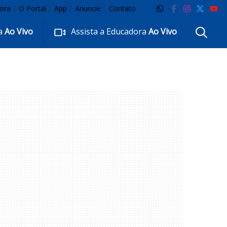
ora
O Portal
App
Anuncie
Contato
ra
Ao Vivo
Assista a Educadora
Ao Vivo