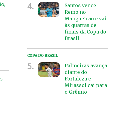
4.
ão,
Santos vence
Remo no
Mangueirão e vai
às quartas de
finais da Copa do
Brasil
COPA DO BRASIL
5.
Palmeiras avança
diante do
as
Fortaleza e
Mirassol cai para
o Grêmio