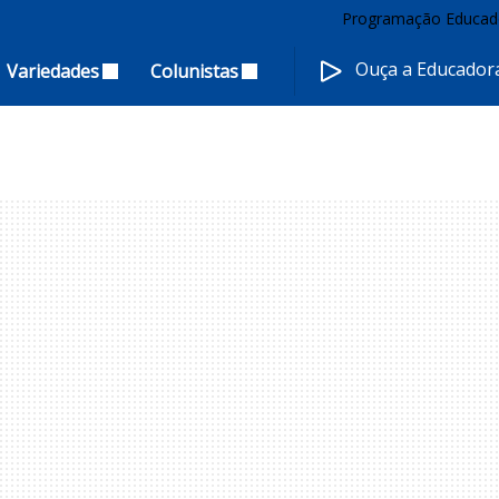
Programação Educad
Ouça a Educado
Variedades
Colunistas