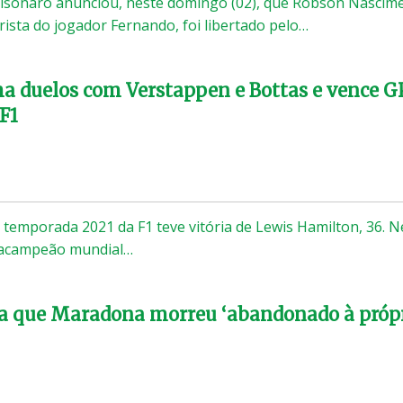
Bolsonaro anunciou, neste domingo (02), que Robson Nascim
rista do jogador Fernando, foi libertado pelo…
a duelos com Verstappen e Bottas e vence G
F1
a temporada 2021 da F1 teve vitória de Lewis Hamilton, 36. N
tacampeão mundial…
ca que Maradona morreu ‘abandonado à próp