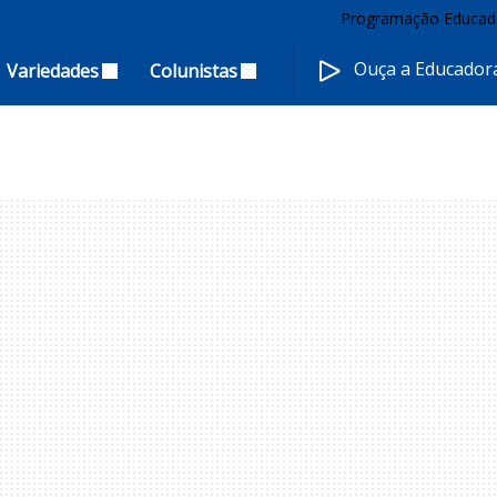
Programação Educad
Ouça a Educado
Variedades
Colunistas