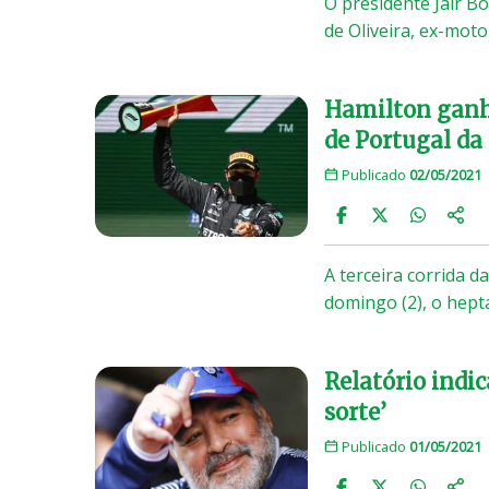
O presidente Jair 
de Oliveira, ex-moto
Hamilton ganh
de Portugal da 
Publicado
02/05/2021
A terceira corrida d
domingo (2), o hep
Relatório indi
sorte’
Publicado
01/05/2021