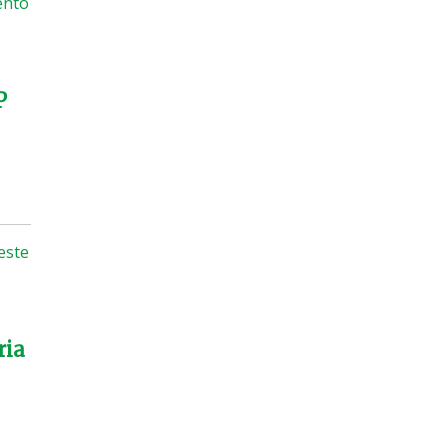
ento
P
este
ria