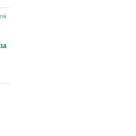
ria
 na