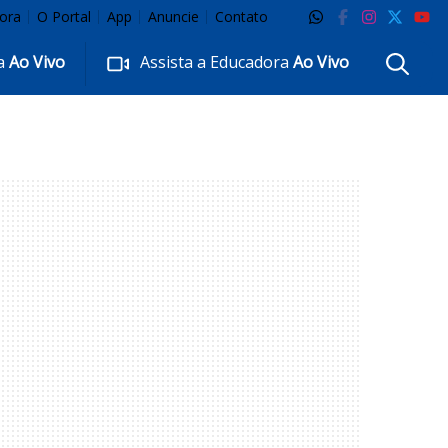
ora
O Portal
App
Anuncie
Contato
ra
Ao Vivo
Assista a Educadora
Ao Vivo