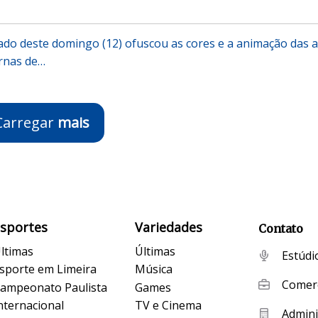
do deste domingo (12) ofuscou as cores e a animação das a
ernas de…
Carregar
mais
Esportes
Variedades
Contato
ltimas
Últimas
Estúdi
sporte em Limeira
Música
Comerc
ampeonato Paulista
Games
nternacional
TV e Cinema
Admini