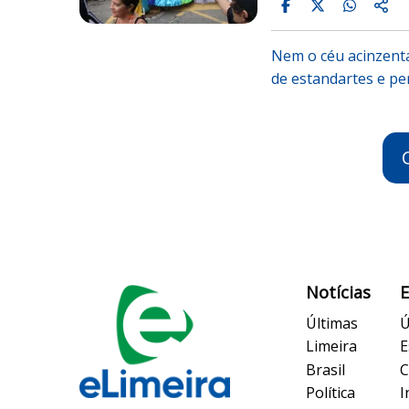
Nem o céu acinzenta
de estandartes e p
Notícias
Últimas
Ú
Limeira
E
Brasil
C
Política
I