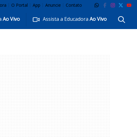
ora
O Portal
App
Anuncie
Contato
ra
Ao Vivo
Assista a Educadora
Ao Vivo