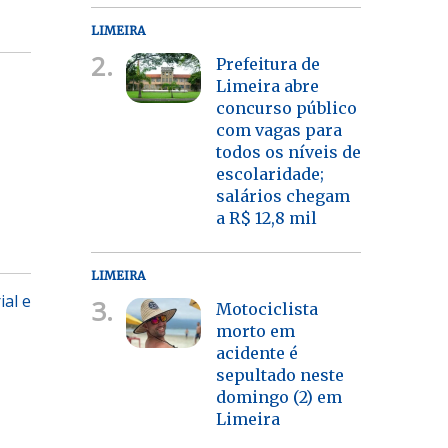
LIMEIRA
2.
Prefeitura de
Limeira abre
concurso público
com vagas para
todos os níveis de
escolaridade;
salários chegam
a R$ 12,8 mil
LIMEIRA
ial e
3.
Motociclista
morto em
acidente é
sepultado neste
domingo (2) em
Limeira