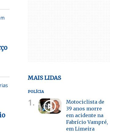
om
rço
MAIS LIDAS
rias
POLÍCIA
1.
Motociclista de
39 anos morre
io
em acidente na
Fabrício Vampré,
em Limeira