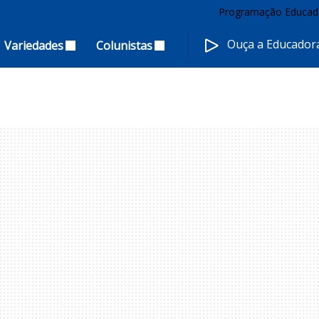
Programação Educad
Ouça a Educado
Variedades
Colunistas