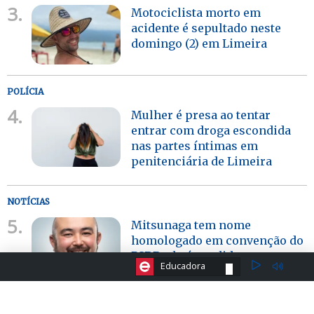
3.
Motociclista morto em
acidente é sepultado neste
domingo (2) em Limeira
POLÍCIA
4.
Mulher é presa ao tentar
entrar com droga escondida
nas partes íntimas em
penitenciária de Limeira
NOTÍCIAS
5.
Mitsunaga tem nome
homologado em convenção do
PSDB; ele é candidato a
ESCOLHA A RÁDIO:
Educadora
deputado federal por Limeira