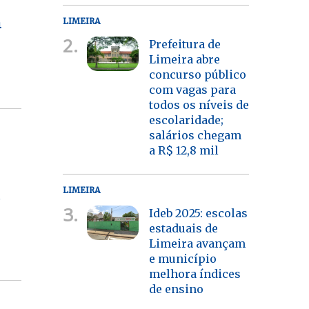
m
LIMEIRA
2.
Prefeitura de
Limeira abre
concurso público
com vagas para
todos os níveis de
escolaridade;
salários chegam
a R$ 12,8 mil
LIMEIRA
3.
Ideb 2025: escolas
estaduais de
Limeira avançam
e município
melhora índices
de ensino