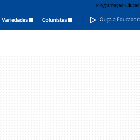
Programação Educad
Ouça a Educado
Variedades
Colunistas