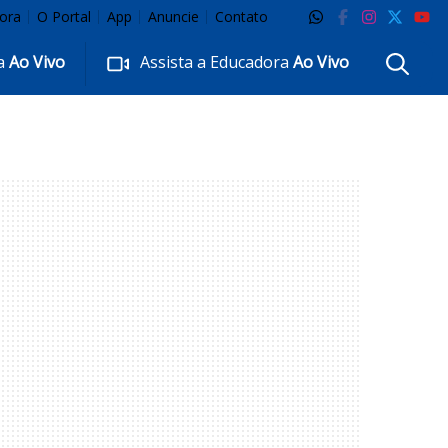
ora
O Portal
App
Anuncie
Contato
ra
Ao Vivo
Assista a Educadora
Ao Vivo