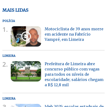
MAIS LIDAS
POLÍCIA
1.
Motociclista de 39 anos morre
em acidente na Fabrício
Vampré, em Limeira
LIMEIRA
2.
Prefeitura de Limeira abre
concurso público com vagas
para todos os níveis de
escolaridade; salários chegam
a R$ 12,8 mil
LIMEIRA
3.
Ideb 2025: escolas estaduais de