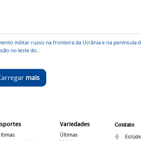
nto militar russo na fronteira da Ucrânia e na península 
nsão no leste do…
Carregar
mais
Esportes
Variedades
Contato
ltimas
Últimas
Estúdi