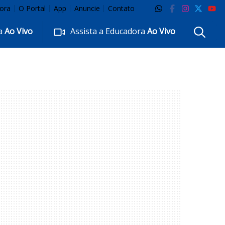
ora
O Portal
App
Anuncie
Contato
ra
Ao Vivo
Assista a Educadora
Ao Vivo