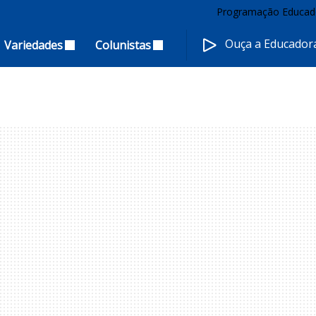
Programação Educad
Ouça a Educado
Variedades
Colunistas