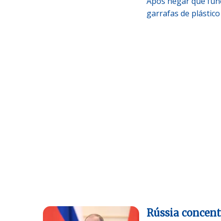
Após negar que fun
garrafas de plástic
Rússia concent