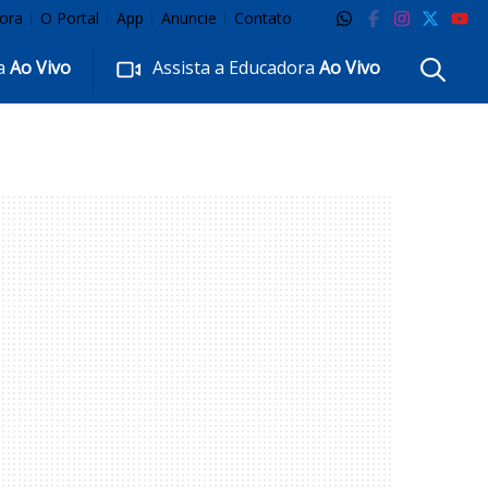
ora
O Portal
App
Anuncie
Contato
ra
Ao Vivo
Assista a Educadora
Ao Vivo