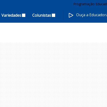
Programação Educad
Ouça a Educado
Variedades
Colunistas