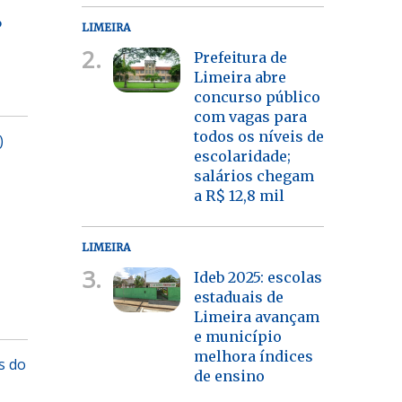
’
LIMEIRA
2.
Prefeitura de
Limeira abre
concurso público
com vagas para
todos os níveis de
)
escolaridade;
salários chegam
a R$ 12,8 mil
LIMEIRA
3.
Ideb 2025: escolas
estaduais de
Limeira avançam
e município
melhora índices
s do
de ensino