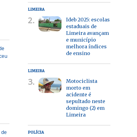
LIMEIRA
2.
Ideb 2025: escolas
estaduais de
Limeira avançam
e município
melhora índices
de
de ensino
ceu
LIMEIRA
3.
Motociclista
morto em
acidente é
sepultado neste
domingo (2) em
Limeira
 de
POLÍCIA