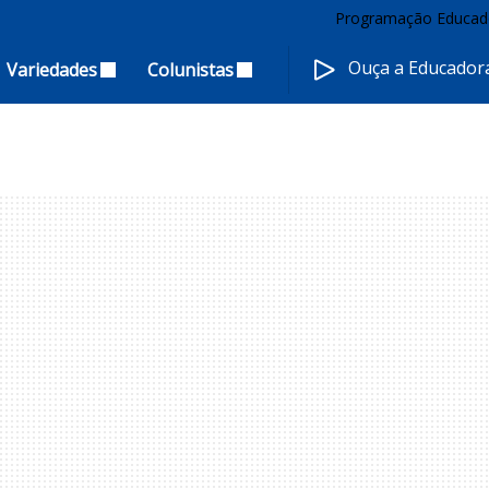
Programação Educad
Ouça a Educado
Variedades
Colunistas