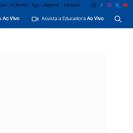
ora
O Portal
App
Anuncie
Contato
ra
Ao Vivo
Assista a Educadora
Ao Vivo