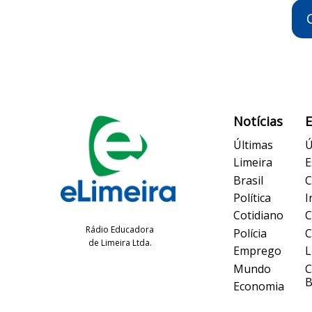
Notícias
Últimas
Ú
Limeira
E
Brasil
C
Política
I
Cotidiano
C
Rádio Educadora
Polícia
C
de Limeira Ltda.
Emprego
L
Mundo
B
Economia