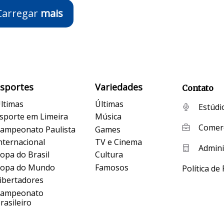
Carregar
mais
Esportes
Variedades
Contato
ltimas
Últimas
Estúdi
sporte em Limeira
Música
Comerc
ampeonato Paulista
Games
nternacional
TV e Cinema
Admini
opa do Brasil
Cultura
opa do Mundo
Famosos
Política de
ibertadores
Campeonato
rasileiro