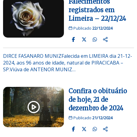
Falecimentos
registrados em
Limeira – 22/12/24
Publicado
22/12/2024
DIRCE FASANARO MUNIZFalecida em LIMEIRA dia 21-12-
2024, aos 96 anos de idade, natural de PIRACICABA –
SP.Viúva de ANTENOR MUNIZ…
Confira o obituário
de hoje, 21 de
dezembro de 2024
Publicado
21/12/2024