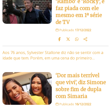
‘Rambo’ e ‘Rocky’, e
faz piada com ele
mesmo em 1ª série
de TV
Publicado
17/12/2022
Aos 76 anos, Sylvester Stallone diz não se sentir com a
idade que tem. Porém, em uma cena do primeiro…
‘Dor mais terrível
que vivi’, diz Simone
sobre fim de dupla
com Simaria
Publicado
16/12/2022